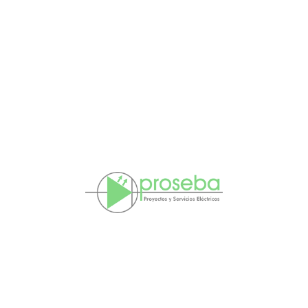
Inicio
Servicios
Galería
Contacto
Proseba
Servicios Eléctricos S.L
Calle Muro Santiago, 19
44600 Alcañiz (Teruel)
978 109 014
Inicio
Servicios
Galería
Contacto
Política de cookies